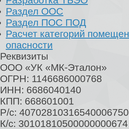
Разработка ТБЭО
Раздел ООС
Раздел ПОС ПОД
Расчет категорий помеще
опасности
Реквизиты
ООО «УК «МК-Эталон»
ОГРН: 1146686000768
ИНН: 6686040140
КПП: 668601001
Р/с: 40702810316540006750
К/с: 30101810500000000674