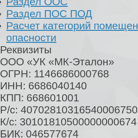
Раздел ООС
Раздел ПОС ПОД
Расчет категорий помеще
опасности
Реквизиты
ООО «УК «МК-Эталон»
ОГРН: 1146686000768
ИНН: 6686040140
КПП: 668601001
Р/с: 40702810316540006750
К/с: 30101810500000000674
БИК: 046577674