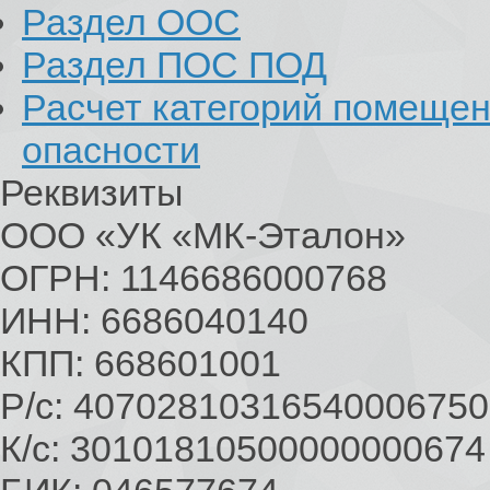
Раздел ООС
Раздел ПОС ПОД
Расчет категорий помеще
опасности
Реквизиты
ООО «УК «МК-Эталон»
ОГРН: 1146686000768
ИНН: 6686040140
КПП: 668601001
Р/с: 40702810316540006750
К/с: 30101810500000000674