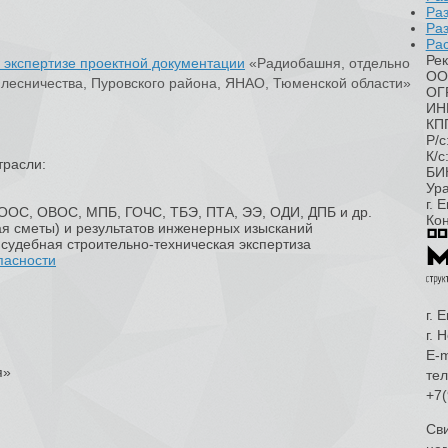
Ра
Ра
Рас
Рек
 экспертизе проектной документации
«Радиобашня, отдельно
ОО
 лесничества, Пуровского района, ЯНАО, Тюменской области»
ОГ
ИН
КП
Р/
К/
трасли:
БИ
Ур
г. 
 ООС, ОВОС, МПБ, ГОЧС, ТБЭ, ПТА, ЭЭ, ОДИ, ДПБ и др.
Ко
я сметы) и результатов инженерных изысканий
судебная строительно-техническая экспертиза
пасности
г. 
г. 
E-m
я»
тел
+7(
Сви