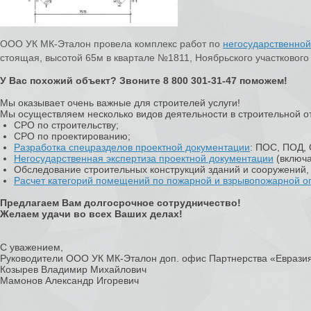
ООО УК МК-Эталон провела комплекс работ по
негосударственной
стоящая, высотой 65м в квартале №1811, Ноябрьского участкового
У Вас похожий объект? Звоните 8 800 301-31-47 поможем!
Мы оказывает очень важные для строителей услуги!
Мы осуществляем несколько видов деятельности в строительной о
СРО по строительству;
СРО по проектированию;
Разработка спецразделов проектной документации
: ПОС, ПОД,
Негосударственная экспертиза проектной документации
(включа
Обследование строительных конструкций зданий и сооружений, 
Расчет категорий помещений по пожарной и взрывопожарной о
Предлагаем Вам долгосрочное сотрудничество!
Желаем удачи во всех Ваших делах!
С уважением,
Руководители ООО УК МК-Эталон доп. офис Партнерства «Еврази
Козырев Владимир Михайлович
Мамонов Александр Игоревич