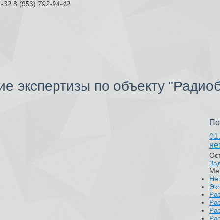
4-32
8 (953)
792-94-42
е экспертизы по объекту "Радио
По
01
не
Ост
Зад
Ме
Нег
Экс
Раз
Ра
Ра
Ра