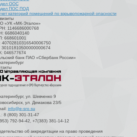
здел ООС
здел ПОС ПОД
чет категорий помещений по взрывопожарной опасности
визиты
О «УК «МК-Эталон»
РН: 1146686000768
Н: 6686040140
П: 668601001
с: 40702810316540006750
с: 30101810500000000674
К: 046577674
альский банк ПАО «Сбербанк России»
Екатеринбург
нтакты
Екатеринбург, ул. Шевченко 9
Новосибирск, ул. Демакова 23/5
ail:
info@e-sro.su
.: 8 (800) 301-31-47
953) 792-94-42, +7(383) 381-14-12
детельство об аккредитации на право проведения