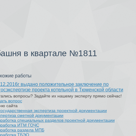
башня в квартале №1811
хожие работы
.12.2016г выдано положительное заключение по
госэкспертизе проекта котельной в Тюменской области
ались вопросы? Задайте их нашему эксперту прямо сейчас!
ать вопрос
ню сайта
осударственная экспертиза проектной документации
пертиза сметной документации
работка специальных разделов проектной документации
зработка ИТМ ГОЧС
зработка раздела МПБ
зработка ТБЭО