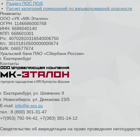
Раздел ПОС ПОД
Расчет категорий помещений по взрывопожарной опасности
Реквизиты
ООО «УК «МК-Эталон»
ОГРН: 1146686000768
ИНН: 6686040140
КПП: 668601001
Р/с: 40702810316540006750
К/с: 30101810500000000674
БИК: 046577674
Уральский банк ПАО «Сбербанк России»
г. Екатеринбург
Контакты
г. Екатеринбург, ул. Шевченко 9
г. Новосибирск, ул. Демакова 23/5
E-mail:
info@e-sro.su
тел.: 8 (800) 301-31-47
+7(953) 792-94-42, +7(383) 381-14-12
Свидетельство об аккредитации на право проведения негосударст