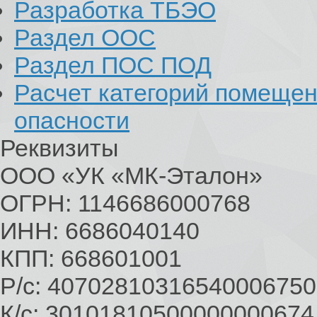
Разработка ТБЭО
Раздел ООС
Раздел ПОС ПОД
Расчет категорий помеще
опасности
Реквизиты
ООО «УК «МК-Эталон»
ОГРН: 1146686000768
ИНН: 6686040140
КПП: 668601001
Р/с: 40702810316540006750
К/с: 30101810500000000674