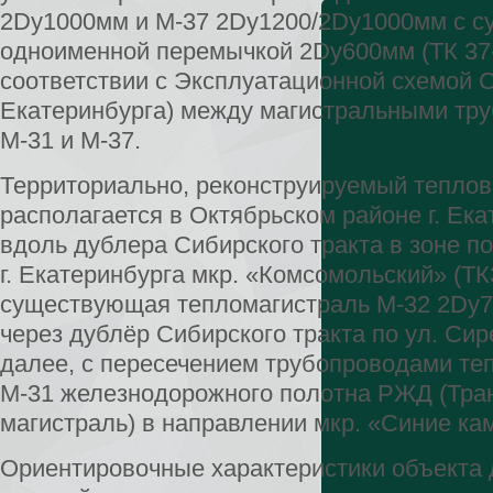
2Dу1000мм и М-37 2Dу1200/2Dу1000мм с 
одноименной перемычкой 2Dу600мм (ТК 37-
соответствии с Эксплуатационной схемой С
Екатеринбурга) между магистральными тр
М-31 и М-37.
Территориально, реконструируемый теплов
располагается в Октябрьском районе г. Ек
вдоль дублера Сибирского тракта в зоне п
г. Екатеринбурга мкр. «Комсомольский» (Т
существующая тепломагистраль М-32 2Dу7
через дублёр Сибирского тракта по ул. Си
далее, с пересечением трубопроводами те
М-31 железнодорожного полотна РЖД (Тра
магистраль) в направлении мкр. «Синие ка
Ориентировочные характеристики объекта