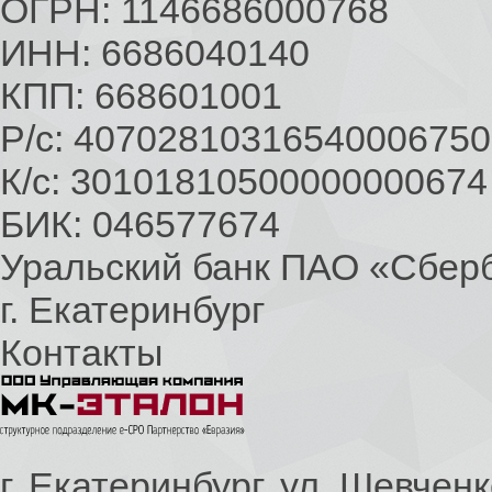
ОГРН: 1146686000768
ИНН: 6686040140
КПП: 668601001
Р/с: 40702810316540006750
К/с: 30101810500000000674
БИК: 046577674
Уральский банк ПАО «Сбер
г. Екатеринбург
Контакты
г. Екатеринбург, ул. Шевченк