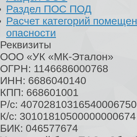
Раздел ПОС ПОД
Расчет категорий помеще
опасности
Реквизиты
ООО «УК «МК-Эталон»
ОГРН: 1146686000768
ИНН: 6686040140
КПП: 668601001
Р/с: 40702810316540006750
К/с: 30101810500000000674
БИК: 046577674