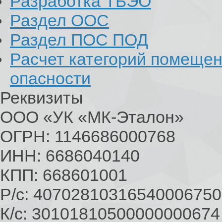
Разработка ТБЭО
Раздел ООС
Раздел ПОС ПОД
Расчет категорий помеще
опасности
Реквизиты
ООО «УК «МК-Эталон»
ОГРН: 1146686000768
ИНН: 6686040140
КПП: 668601001
Р/с: 40702810316540006750
К/с: 30101810500000000674