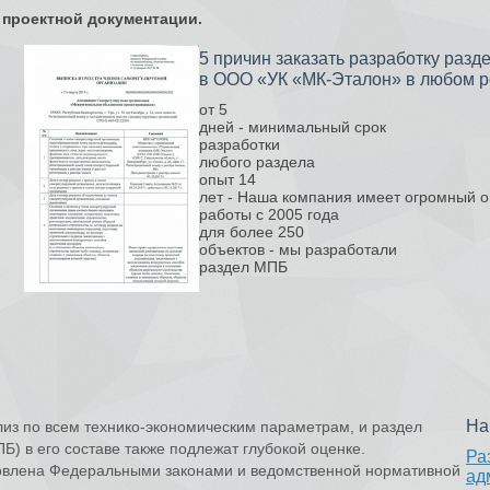
 проектной документации.
5 причин заказать разработку раз
в ООО «УК «МК-Эталон» в любом р
от
5
дней -
минимальный срок
разработки
любого раздела
опыт
14
лет -
Наша компания имеет огромный 
работы с 2005 года
для более
250
объектов -
мы разработали
раздел МПБ
На
лиз по всем технико-экономическим параметрам, и раздел
) в его составе также подлежат глубокой оценке.
Ра
овлена Федеральными законами и ведомственной нормативной
ад