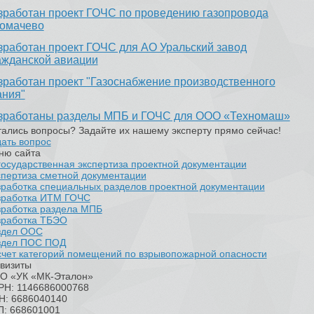
зработан проект ГОЧС по проведению газопровода
Томачево
зработан проект ГОЧС для АО Уральский завод
ажданской авиации
зработан проект "Газоснабжение производственного
ания"
зработаны разделы МПБ и ГОЧС для ООО «Техномаш»
ались вопросы? Задайте их нашему эксперту прямо сейчас!
ать вопрос
ню сайта
осударственная экспертиза проектной документации
пертиза сметной документации
работка специальных разделов проектной документации
зработка ИТМ ГОЧС
зработка раздела МПБ
зработка ТБЭО
здел ООС
здел ПОС ПОД
чет категорий помещений по взрывопожарной опасности
визиты
О «УК «МК-Эталон»
РН: 1146686000768
Н: 6686040140
П: 668601001