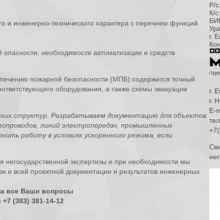
Р/
К/
БИ
о и инженерно-технического характера с перечнем функций
Ур
г. 
Ко
й опасности, необходимости автоматизации и средств
печению пожарной безопасности (МПБ) содержится точный
оответствующего оборудования, а также схемы эвакуации
г. 
г. 
E-m
ских структур. Разрабатываем документацию для объектов
тел
азопроводов, линий электропередач, промышленных
+7(
нить работу в условиях ускоренного режима, если
Сви
нег
я негосударственной экспертизы и при необходимости мы
так и всей проектной документации и результатов инженерных
на все Ваши вопросы
 +7 (383) 381-14-12