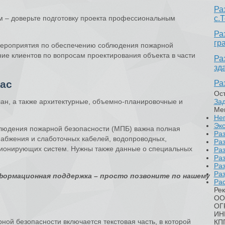
Ра
 – доверьте подготовку проекта профессиональным
с.
Ра
гр
Мероприятия по обеспечению соблюдения пожарной
ие клиентов по вопросам проектирования объекта в части
Ра
зд
вас
Ра
Ост
н, а также архитектурные, объемно-планировочные и
Зад
Ме
Нег
Экс
блюдения пожарной безопасности (МПБ) важна полная
Раз
абжения и слаботочных кабелей, водопроводных,
Ра
ционирующих систем. Нужны также данные о специальных
Ра
Ра
Ра
Ра
формационная поддержка – просто позвоните по нашему
Рас
Рек
ОО
ОГ
ИН
ой безопасности включается текстовая часть, в которой
КП