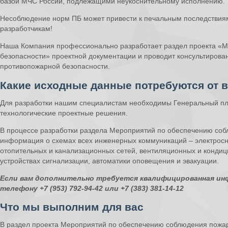
базой МЧС России, подлежащими неукоснительному исполнению.
Несоблюдение норм ПБ может привести к печальным последствиям
разработчикам!
Наша Компания профессионально разработает раздел проекта «
безопасности» проектной документации и проводит консультирован
противопожарной безопасности.
Какие исходные данные потребуются от 
Для разработки нашим специалистам необходимы Генеральный пла
технологические проектные решения.
В процессе разработки раздела Мероприятий по обеспечению со
информация о схемах всех инженерных коммуникаций – электросн
отопительных и канализационных сетей, вентиляционных и конди
устройствах сигнализации, автоматики оповещения и эвакуации.
Если вам дополнительно требуется квалифицированная ин
телефону +7 (953) 792-94-42 или +7 (383) 381-14-12
Что мы выполним для вас
В раздел проекта Мероприятий по обеспечению соблюдения пожарн