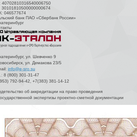
с: 40702810316540006750
с: 30101810500000000674
К: 046577674
альский банк ПАО «Сбербанк России»
Екатеринбург
нтакты
Екатеринбург, ул. Шевченко 9
Новосибирск, ул. Демакова 23/5
ail:
info@e-sro.su
.: 8 (800) 301-31-47
953) 792-94-42, +7(383) 381-14-12
детельство об аккредитации на право проведения
осударственной экспертизы проектно-сметной документации