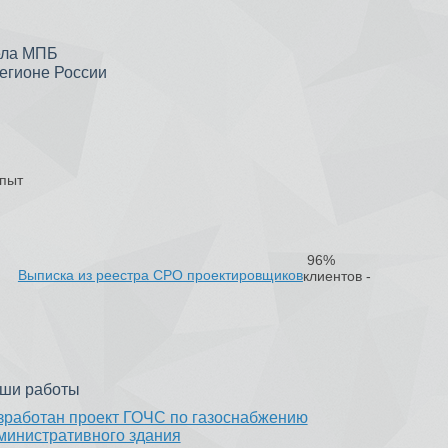
дела МПБ
егионе России
опыт
96%
Выписка из реестра СРО проектировщиков
клиентов -
ши работы
зработан проект ГОЧС по газоснабжению
министративного здания